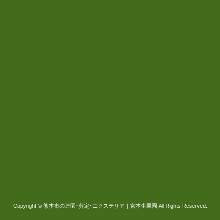
Copyright © 熊本市の造園･剪定･エクステリア｜宮本生翠園 All Rights Reserved.