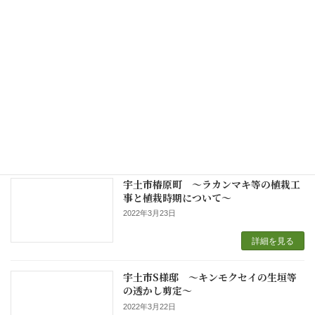
熊本市嘉島町 エクステリア工事 「乱張りのアプローチ施工」
2022年4月22日
検
索:
施工実績&ブログ ランダム表示
宇土市椿原町 ～ラカンマキ等の植栽工
事と植栽時期について～
2022年3月23日
詳細を見る
宇土市S様邸 ～キンモクセイの生垣等
の透かし剪定～
2022年3月22日